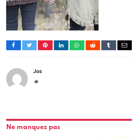
Facebook
Twitter
Pinterest
LinkedIn
WhatsApp
Reddit
Tumblr
Emai
Jos
Website
Ne manquez pas