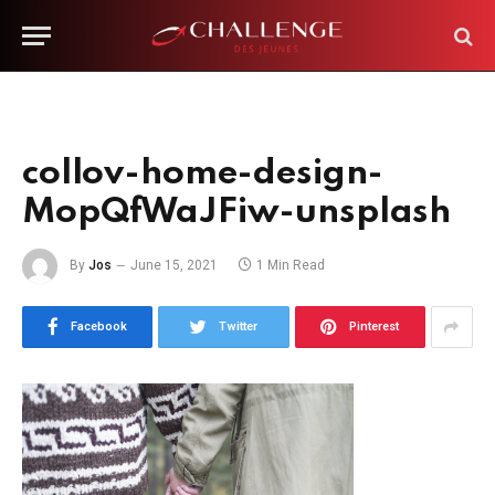
collov-home-design-
MopQfWaJFiw-unsplash
By
Jos
June 15, 2021
1 Min Read
Facebook
Twitter
Pinterest