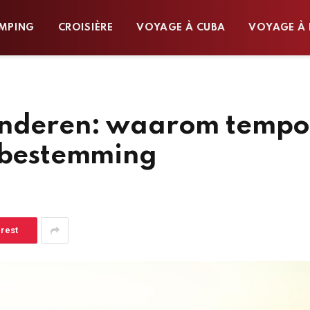
MPING
CROISIÈRE
VOYAGE À CUBA
VOYAGE À 
kinderen: waarom temp
n bestemming
erest