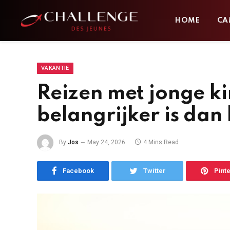
HOME
CA
VAKANTIE
Reizen met jonge 
belangrijker is da
By
Jos
May 24, 2026
4 Mins Read
Facebook
Twitter
Pint