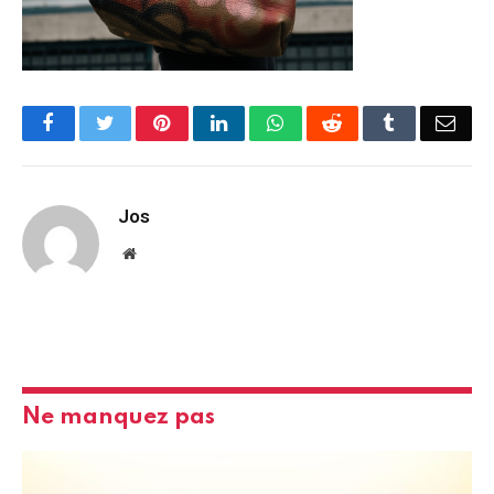
Facebook
Twitter
Pinterest
LinkedIn
WhatsApp
Reddit
Tumblr
Emai
Jos
Website
Ne manquez pas