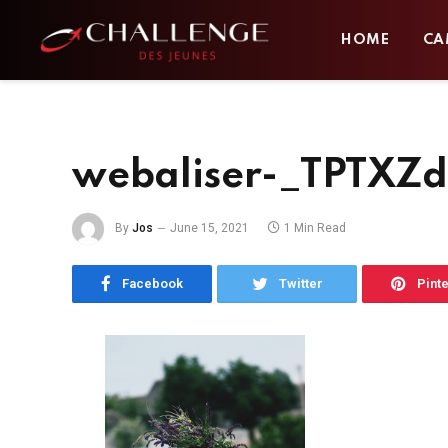
HOME
CA
webaliser-_TPTXZ
By
Jos
June 15, 2021
1 Min Read
Facebook
Twitter
Pint