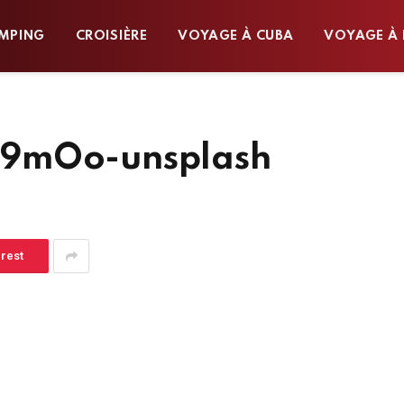
MPING
CROISIÈRE
VOYAGE À CUBA
VOYAGE À 
d9mOo-unsplash
erest