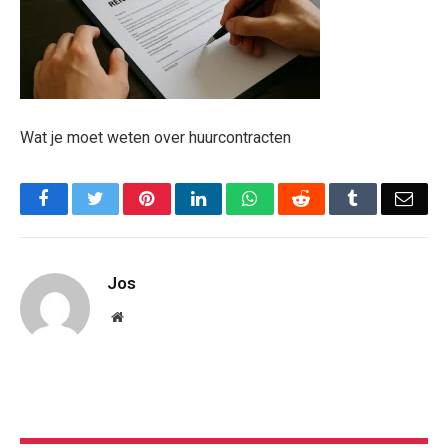
Wat je moet weten over huurcontracten
Facebook
Twitter
Pinterest
LinkedIn
WhatsApp
Reddit
Tumblr
Emai
Jos
Website