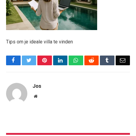
Tips om je ideale villa te vinden
Facebook
Twitter
Pinterest
LinkedIn
WhatsApp
Reddit
Tumblr
Emai
Jos
Website